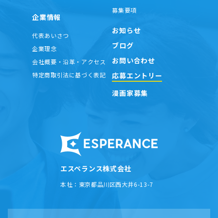
募集要項
企業情報
エスペランス株式会社
お知らせ
東京都日野市栄町
1−21−21
ワンズアーク
２階
代表あいさつ
個人情報保護管理者 兼個人情報保護窓口責任者
ブログ
企業理念
岩渕 剛勝
お問い合わせ
会社概要・沿革・アクセス
応募エントリー
特定商取引法に基づく表記
漫画家募集
エスペランス株式会社
本社：
東京都品川区西大井6-13-7