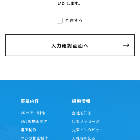
いたします。
ご提供いただきました個人情報を、ご本人の同意
なく第三者へ提供いたしません。
同意する
当社では上記の利用目的を遂行するために、お預
かりした個人情報を第三者に委託することがあり
ます。個人情報を委託する場合には、十分な個人
情報保護の水準を備える者を選び、指導・管理を
入力確認画面へ
実施し、適切に取扱います。
ご自身の個人情報について利用目的の通知、開
示、内容の訂正、追加又は削除、利用の停止、消
去、第三者への提供の停止に関する権利を保有し
ています（法令に定めがある場合を除く）。これ
らの権利行使については、下記連絡先へお申し出
ください。
今回、弊社に個人情報をご提供いただくことにつ
事業内容
採用情報
いては任意です。ただし、個人情報をいただけな
い場合、弊社は前述の利用目的を遂行することが
VRツアー制作
会社を知る
出来なくなります。
360度動画制作
代表メッセージ
なお、本人が容易に認識できない方法によって個
人情報を取得することはありません。
漫画制作
先輩インタビュー
以上の内容にご同意の上、お申し込みください。
マンガ動画制作
入社後を知る