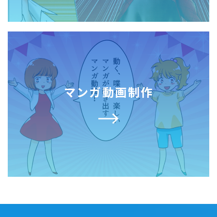
マンガ動画制作