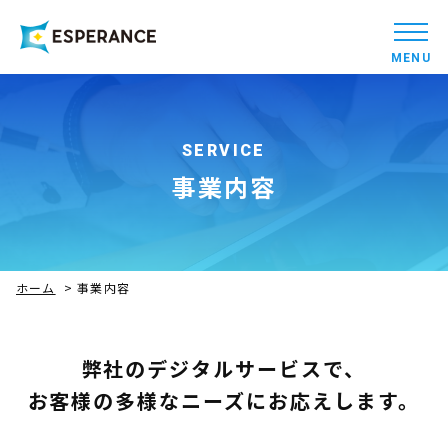
MENU
SERVICE
事業内容
ホーム
>
事業内容
弊社のデジタルサービスで、
お客様の多様なニーズにお応えします。