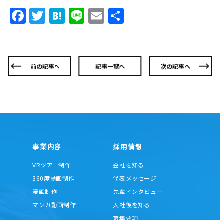
Facebook
Twitter
Hatena
Line
Email
共
有
前の記事へ
記事一覧へ
次の記事へ
事業内容
採用情報
VRツアー制作
会社を知る
360度動画制作
代表メッセージ
漫画制作
先輩インタビュー
マンガ動画制作
入社後を知る
募集要項