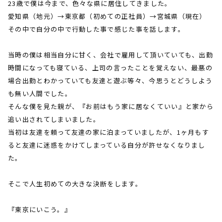
23歳で僕は今まで、色々な県に居住してきました。
愛知県（地元）→東京都（初めての正社員）→宮城県（現在）
その中で自分の中で行動した事で感じた事を話します。
当時の僕は相当自分に甘く、会社で雇用して頂いていても、出勤
時間になっても寝ている、上司の言ったことを覚えない、最悪の
場合出勤とわかっていても友達と遊ぶ等々、今思うとどうしよう
も無い人間でした。
そんな僕を見た親が、『お前はもう家に居なくていい』と家から
追い出されてしまいました。
当初は友達を頼って友達の家に泊まっていましたが、
1
ヶ月もす
ると友達に迷惑をかけてしまっている自分が許せなくなりまし
た。
そこで人生初めての大きな決断をしま
す。
『東京にいこう。』