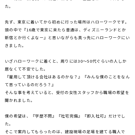
た。
先ず、東京に着いてから初めに行った場所はハローワークです。
頭の中で『
16
歳で東京に来たら普通は、ディズニーランドとか
新宿とか行くよなー』と思いながらも真っ先にハローワークにい
きました。
いざハローワークに着くと、周りには
30
〜
50
代ぐらいの人しか
居なくて不安でした。
『雇用して頂ける会社はあるのかな？』『みんな僕のことをなん
て思っているのだろう？』
そんな事を考えていると、受付の女性スタッフから職場の希望を
聞かれました。
僕の希望は、『学歴不問』『社宅完備』『即入社可』だけでし
た。
そこで案内してもらったのは、建設現場の足場を建てる職人で