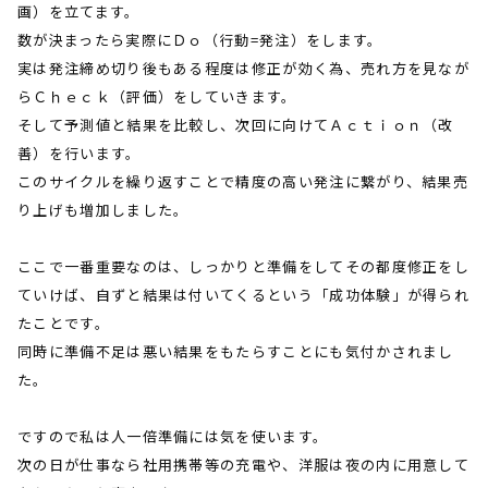
画）を立てます。
数が決まったら実際にＤｏ（行動
=
発注）をします。
実は発注締め切り後もある程度は修正が効く為、売れ方を見なが
らＣｈｅｃｋ（評価）をしていきます。
そして予測値と結果を比較し、次回に向けてＡｃｔｉｏｎ（改
善）を行います。
このサイクルを繰り返すことで精度の高い発注に繋がり、結果売
り上げも増加しました。
ここで一番重要なのは、しっかりと準備をしてその都度修正をし
ていけば、自ずと結果は付いてくるという「成功体験」が得られ
たことです。
同時に準備不足は悪い結果をもたらすことにも気付かされまし
た。
ですので私は人一倍準備には気を使います。
次の日が仕事なら社用携帯等の充電や、洋服は夜の内に用意して