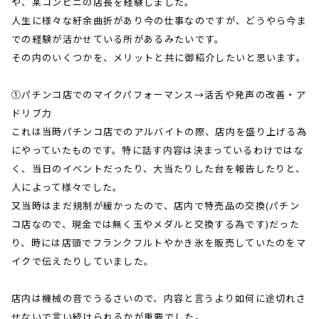
や、某コンビニの店長を経験しました。
人生に様々な紆余曲折があり今の仕事なのですが、どうやら今ま
での経験が活かせている所があるみたいです。
その内のいくつかを、メリットと共に御紹介したいと思います。
①パチンコ店でのマイクパフォーマンス→活舌や発声の改善・ア
ドリブ力
これは当時パチンコ店でのアルバイトの際、店内を盛り上げる為
にやっていたものです。特に話す内容は決まっているわけではな
く、当日のイベントだったり、大当たりした台を報告したりと、
人によって様々でした。
又当時はまだ規制が緩かったので、店内で特売品の交換
(
パチン
コ店なので、現金では無く玉やメダルと交換する為です
)
だった
り、時には店頭でフランクフルトやかき氷を販売していたのをマ
イクで伝えたりしていました。
店内は機械の音でうるさいので、内容と言うより如何に途切れさ
せないで言い続けられるかが重要でした。