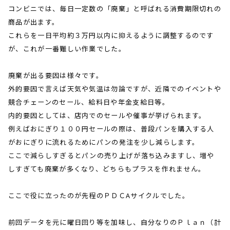
コンビニでは、毎日一定数の「廃棄」と呼ばれる消費期限切れの
商品が出ます。
これらを一日平均約３万円以内に抑えるように調整するのです
が、これが一番難しい作業でした。
廃棄が出る要因は様々です。
外的要因で言えば天気や気温は勿論ですが、近隣でのイベントや
競合チェーンのセール、給料日や年金支給日等。
内的要因としては、店内でのセールや催事が挙げられます。
例えばおにぎり１００円セールの際は、普段パンを購入する人
がおにぎりに流れるためにパンの発注を少し減らします。
ここで減らしすぎるとパンの売り上げが落ち込みますし、増や
しすぎても廃棄が多くなり、どちらもプラスを作れません。
ここで役に立ったのが先程のＰＤＣ
A
サイクルでした。
前回データを元に曜日回り等を加味し、自分なりのＰｌａｎ（計