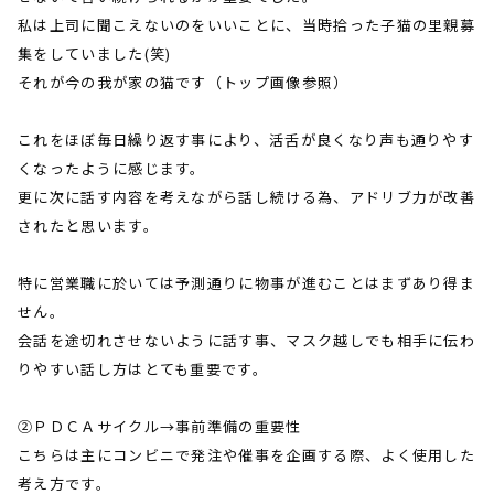
私は上司に聞こえないのをいいことに、当時拾った子猫の里親募
集をしていました
(
笑
)
それが今の我が家の猫です（トップ画像参照）
これをほぼ毎日繰り返す事により、活舌が良くなり声も通りやす
くなったように感じます。
更に次に話す内容を考えながら話し続ける為、アドリブ力が改善
されたと思います。
特に営業職に於いては予測通りに物事が進むことはまずあり得ま
せん。
会話を途切れさせないように話す事、マスク越しでも相手に伝わ
りやすい話し方はとても重要です。
②ＰＤＣＡサイクル→事前準備の重要性
こちらは主にコンビニで発注や催事を企画する際、よく使用した
考え方です。