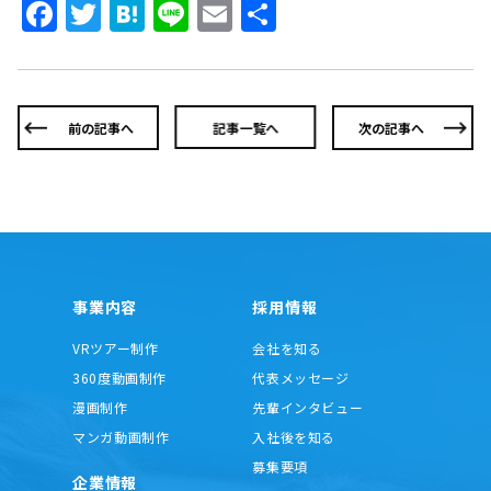
Facebook
Twitter
Hatena
Line
Email
共
有
前の記事へ
記事一覧へ
次の記事へ
事業内容
採用情報
VRツアー制作
会社を知る
360度動画制作
代表メッセージ
漫画制作
先輩インタビュー
マンガ動画制作
入社後を知る
募集要項
企業情報