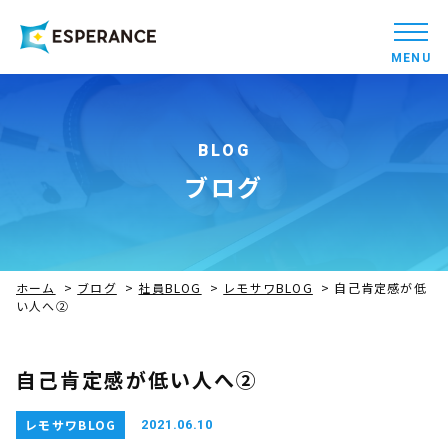
MENU
BLOG
ブログ
ホーム
>
ブログ
>
社員BLOG
>
レモサワBLOG
>
自己肯定感が低
い人へ②
自己肯定感が低い人へ②
レモサワBLOG
2021.06.10