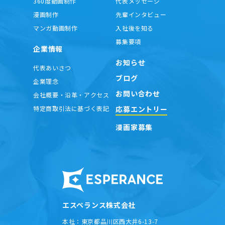
360度動画制作
代表メッセージ
漫画制作
先輩インタビュー
マンガ動画制作
入社後を知る
募集要項
企業情報
お知らせ
代表あいさつ
ブログ
企業理念
お問い合わせ
会社概要・沿革・アクセス
応募エントリー
特定商取引法に基づく表記
漫画家募集
エスペランス株式会社
本社：
東京都品川区西大井6-13-7