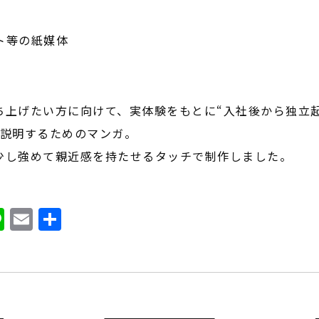
ト等の紙媒体
ち上げたい方に向けて、実体験をもとに“入社後から独立
く説明するためのマンガ。
少し強めて親近感を持たせるタッチで制作しました。
ook
ter
atena
Line
Email
共
有