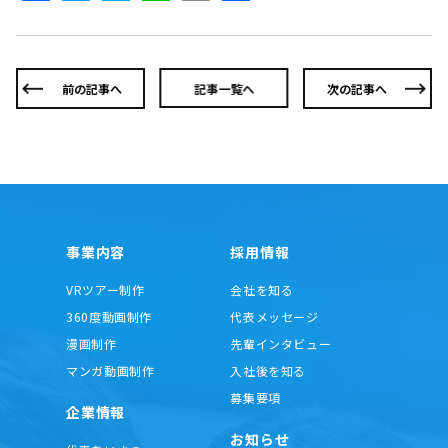
有
前の記事へ
記事一覧へ
次の記事へ
事業内容
採用情報
VRツアー制作
会社を知る
360度動画制作
代表メッセージ
漫画制作
先輩インタビュー
マンガ動画制作
入社後を知る
募集要項
企業情報
お知らせ