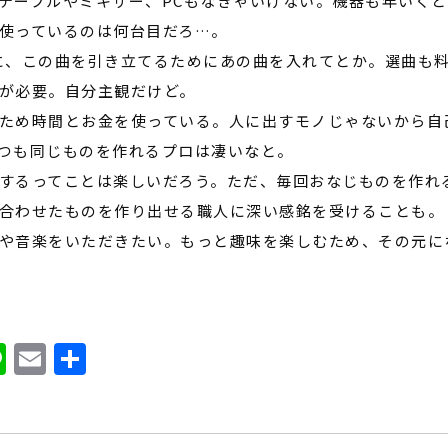
テーブルやミキサー、
PC
もなきゃいけない。機器も年いくと
使っているのは何台目だろ
…
。
に、この曲を引き立てるためにあの曲を入れてとか。選曲も
が必要。自分主観だけど。
ため時間とお金を使っている。人に出すモノじゃないから自
つも同じものを作れるプロは凄いなと。
するってことは楽しいだろう。ただ、毎回おなじものを作れ
合わせたものを作り出せる職人に深い感銘を受けることも。
や音楽をいただきたい。もっと趣味を楽しむため、その元に
ook
ter
atena
Line
Email
共
有