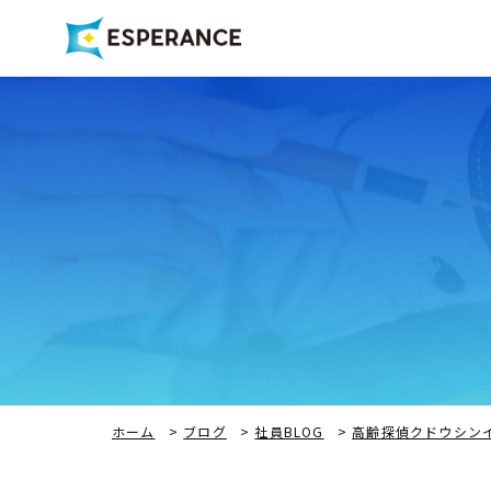
ホーム
>
ブログ
>
社員BLOG
>
高齢探偵クドウシン