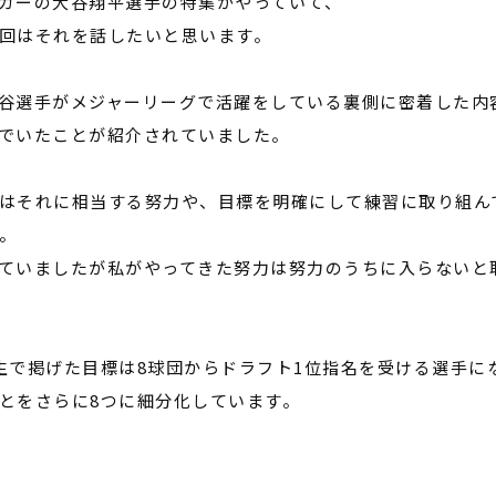
ガーの大谷翔平選手の特集がやっていて、
回はそれを話したいと思います。
谷選手がメジャーリーグで活躍をしている裏側に密着した内
でいたことが紹介されていました。
はそれに相当する努力や、目標を明確にして練習に取り組ん
。
ていましたが私がやってきた努力は努力のうちに入らないと
生で掲げた目標は
8
球団からドラフト
1
位指名を受ける選手に
とをさらに
8
つに細分化しています。