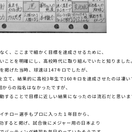
なく、ここまで細かく目標を達成させるために、
いことを明確にし、高校時代に取り組んでいたと知りました
を掲げた当時、球速は
147
キロでしたが、
を立て、結果的に高校
3
年生で
160
キロを達成させたのは凄い
団からの指名はなかったですが、
動することで目標に近しい結果になったのは流石だと思いま
イチロー選手もプロに入った１年目から、
功すると掲げ、試合後にメジャー用の日本より
でバッティング練習を毎日やっていたそうです。