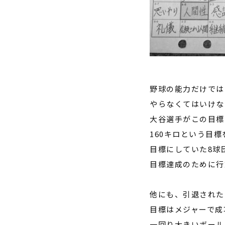
野球の能力だけでは
やらなくてはいけな
大谷選手がこの目標
160
キロという目標
目標にしていた
8
球
目標達成のために行
他にも、引退された
目標はメジャーで成
一回り大きいボール