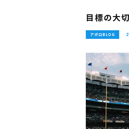
目標の大
アポロBLOG
2