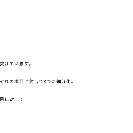
掲げています。
ぞれの項目に対して
8
つに細分化。
項目に対して