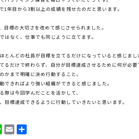
で
1
年目から
3
割以上の成績を残せたのだと思います。
、目標の大切さを改めて感じさせられました。
ではなく、仕事でも同じように立てます。
ほとんどの社員が目標を立てる
だけになっていると感じまし
てるだけで終わらず、自分が目標達成させるために何が必要
のかまで明確に決め行動すること。
動できればより強い組織ができると感じました。
る際は今回学んだことを活かして、
、目標達成できるように行動していきたいと思います。
ook
ter
atena
Line
Email
共