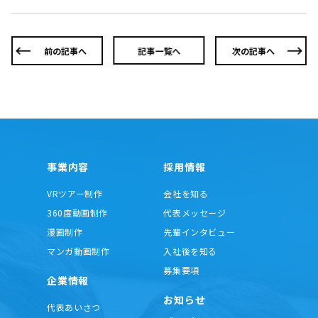
有
前の記事へ
記事一覧へ
次の記事へ
事業内容
採用情報
VRツアー制作
会社を知る
360度動画制作
代表メッセージ
漫画制作
先輩インタビュー
マンガ動画制作
入社後を知る
募集要項
企業情報
お知らせ
代表あいさつ