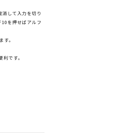
度消して入力を切り
F10
を押せばアルフ
ます。
便利です。