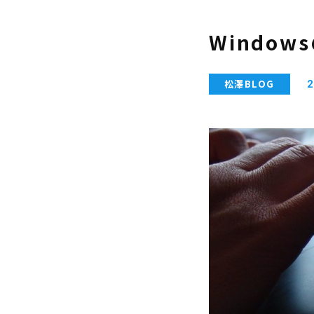
Windo
松澤BLOG
2