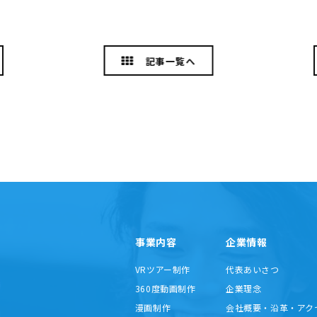
記事一覧へ
事業内容
企業情報
VRツアー制作
代表あいさつ
360度動画制作
企業理念
漫画制作
会社概要・沿革・アク