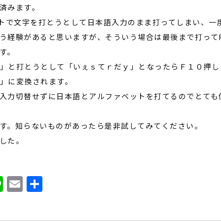
済みます。
トで文字を打とうとして日本語入力のまま打ってしまい、一
う経験があると思いますが、そういう場合は最後まで打って
す。
」と打とうとして「いぇｓてｒだｙ」となったらＦ１０押し
」に変換されます。
入力切替せずに日本語とアルファベットを打てるのでとても
す。知らないものがあったら是非試してみてください。
した。
ook
ter
atena
Line
Email
共
有