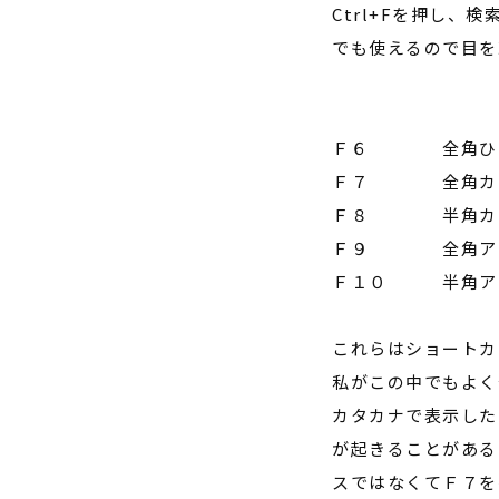
Ctrl+F
を押し、検
でも使えるので目を
Ｆ６ 全角ひら
Ｆ７ 全角カタ
Ｆ８ 半角カタ
Ｆ９ 全角アル
Ｆ１０ 半角アル
これらはショートカ
私がこの中でもよく
カタカナで表示した
が起きることがある
スではなくてＦ７を