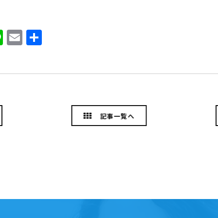
ook
ter
atena
Line
Email
共
有
記事一覧へ