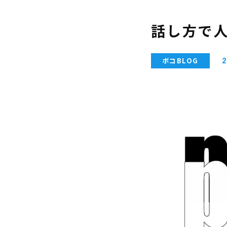
話し方で
ボコBLOG
2