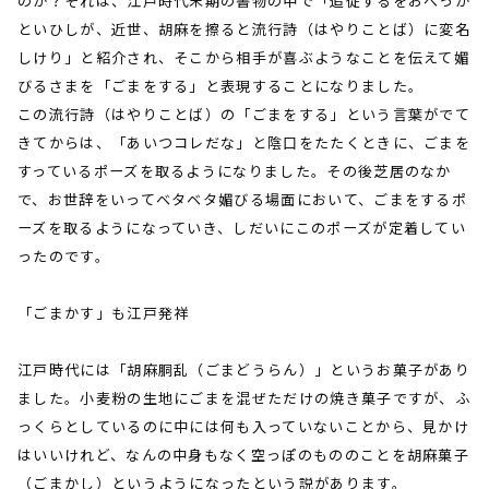
のか？それは、江戸時代末期の書物の中で「追従するをおべっか
といひしが、近世、胡麻を擦ると流行詩（はやりことば）に変名
しけり」と紹介され、そこから相手が喜ぶようなことを伝えて媚
びるさまを「ごまをする」と表現することになりました。
この流行詩（はやりことば）の「ごまをする」という言葉がでて
きてからは、「あいつコレだな」と陰口をたたくときに、ごまを
すっているポーズを取るようになりました。その後芝居のなか
で、お世辞をいってベタベタ媚びる場面において、ごまをするポ
ーズを取るようになっていき、しだいにこのポーズが定着してい
ったのです。
「ごまかす」も江戸発祥
江戸時代には「胡麻胴乱（ごまどうらん）」というお菓子があり
ました。小麦粉の生地にごまを混ぜただけの焼き菓子ですが、ふ
っくらとしているのに中には何も入っていないことから、見かけ
はいいけれど、なんの中身もなく空っぽのもののことを胡麻菓子
（ごまかし）というようになったという説があります。