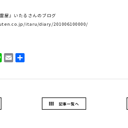
霊屋』いたるさんのブログ
uten.co.jp/itaru/diary/201006100000/
ook
ter
atena
Line
Email
共
有
記事一覧へ