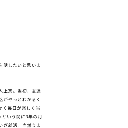
を話したいと思いま
人上京。当初、友達
路がやっとわかるく
かく毎日が楽しく当
っという間に
3
年の月
いざ就活。当然うま