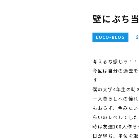
壁にぶち
LOCO-BLOG
2
考えるな感じろ！！
今回は自分の過去を
す。
僕の大学
4
年生の時
一人暮らしへの憧れ
もおらず、今みたい
らいのレベルでした
時は友達
100
人作ろ
日が経ち、単位を取