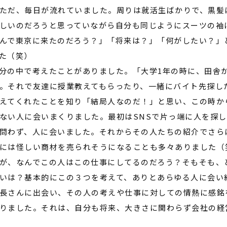
ただ、毎日が流れていました。周りは就活生ばかりで、黒髪
しいのだろうと思っていながら自分も同じようにスーツの袖
んで東京に来たのだろう？」「将来は？」「何がしたい？」
た（笑）
分の中で考えたことがありました。「大学
1
年の時に、田舎
。それで友達に授業教えてもらったり、一緒にバイト先探し
えてくれたことを知り「結局人なのだ！」と思い、この時か
ない人に会いまくりました。最初は
SNS
で片っ端に人を探し
問わず、人に会いました。それからその人たちの紹介でさら
には怪しい商材を売られそうになることも多々ありました（
が、なんでこの人はこの仕事にしてるのだろう？そもそも、
いは？基本的にこの３つを考えて、ありとあらゆる人に会い
長さんに出会い、その人の考えや仕事に対しての情熱に感銘
りました。それは、自分も将来、大きさに関わらず会社の経