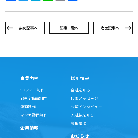
有
前の記事へ
記事一覧へ
次の記事へ
事業内容
採用情報
VRツアー制作
会社を知る
360度動画制作
代表メッセージ
漫画制作
先輩インタビュー
マンガ動画制作
入社後を知る
募集要項
企業情報
お知らせ