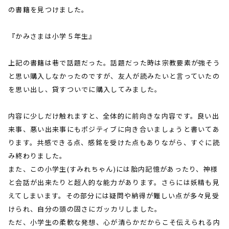
の書籍を見つけました。
『かみさまは小学５年生』
上記の書籍は巷で話題だった。話題だった時は宗教要素が強そう
と思い購入しなかったのですが、友人が読みたいと言っていたの
を思い出し、貸すついでに購入してみました。
内容に少しだけ触れますと、全体的に前向きな内容です。良い出
来事、悪い出来事にもポジティブに向き合いましょうと書いてあ
ります。共感できる点、感銘を受けた点もありながら、すぐに読
み終わりました。
また、この小学生
(
すみれちゃん
)
には胎内記憶があったり、神様
と会話が出来たりと超人的な能力があります。さらには妖精も見
えてしまいます。その部分には疑問や納得が難しい点が多々見受
けられ、自分の頭の固さにガッカリしました。
ただ、小学生の柔軟な発想、心が清らかだからこそ伝えられる内