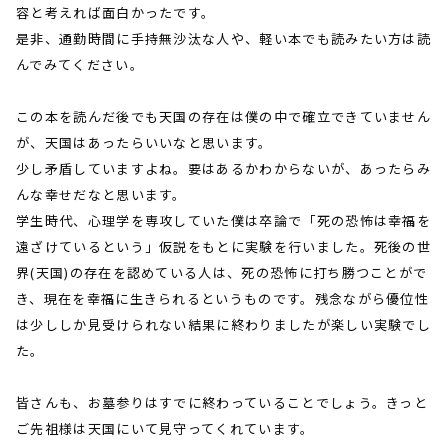
容と考えれば面白かったです。
是非、通勤時間に手持無沙汰な人や、軽い本でも読みたい方は読
んでみてください。
この本を読んだ後でも天国の存在は僕の中で確立できていません
が、天国はあったらいいなと思います。
少し矛盾していますよね。要はあるかわからないが、あったらみ
んな幸せだなと思います。
学生時代、心理学を専攻していた僕は卒論で「死の恐怖は幸福を
遠ざけているという」仮説をもとに実験を行いました。死後の世
界
(
天国
)
の存在を認めている人は、死の恐怖に打ち勝つことがで
き、現在を幸福に生きられるというものです。残念ながら優位性
は少ししか見受けられない結果に終わりましたが楽しい実験でし
た。
皆さんも、お墓参りはすでに終わっていることでしょう。きっと
ご先祖様は天国にいて見守ってくれています。