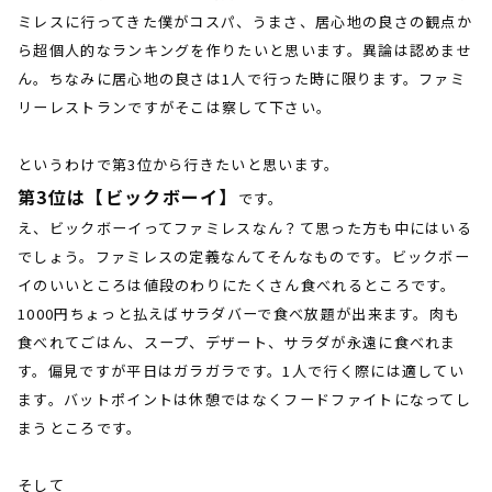
ミレスに行ってきた僕がコスパ、うまさ、居心地の良さの観点か
ら超個人的なランキングを作りたいと思います。異論は認めませ
ん。ちなみに居心地の良さは1人で行った時に限ります。ファミ
リーレストランですがそこは察して下さい。
というわけで第3位から行きたいと思います。
第3位は【ビックボーイ】
です。
え、ビックボーイってファミレスなん？て思った方も中にはいる
でしょう。ファミレスの定義なんてそんなものです。ビックボー
イのいいところは値段のわりにたくさん食べれるところです。
1000円ちょっと払えばサラダバーで食べ放題が出来ます。肉も
食べれてごはん、スープ、デザート、サラダが永遠に食べれま
す。偏見ですが平日はガラガラです。1人で行く際には適してい
ます。バットポイントは休憩ではなくフードファイトになってし
まうところです。
そして