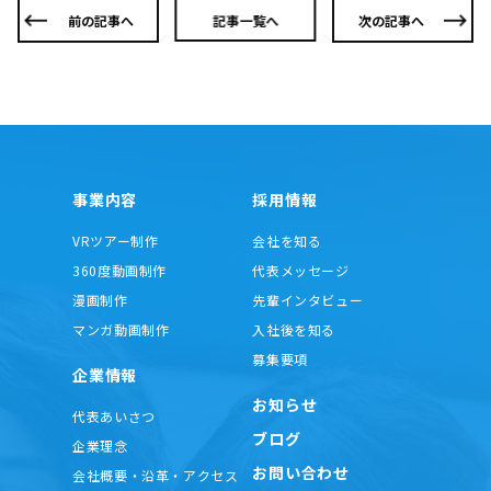
前の記事へ
記事一覧へ
次の記事へ
事業内容
採用情報
VRツアー制作
会社を知る
360度動画制作
代表メッセージ
漫画制作
先輩インタビュー
マンガ動画制作
入社後を知る
募集要項
企業情報
お知らせ
代表あいさつ
ブログ
企業理念
お問い合わせ
会社概要・沿革・アクセス