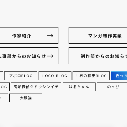
作家紹介
マンガ制作実績
人事部からのお知らせ
制作部からのお知ら
G
アポロBLOG
LOCO-BLOG
世界の藤田BLOG
岩っち
LOG
高齢探偵クドウシンイチ
はるちゃん
のっぴ
ク
大熊猫