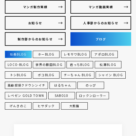
マンガ制作実績
マンガ動画実績
お知らせ
人事部からのお知らせ
制作部からのお知らせ
ブログ
社長BLOG
ホーBLOG
レモサワBLOG
アポロBLOG
LOCO-BLOG
世界の藤田BLOG
岩っちBLOG
松澤BLOG
トシBLOG
ボコBLOG
チーちゃん BLOG
シャイン BLOG
高齢探偵クドウシンイチ
はるちゃん
のっぴ
レペゼン GOLD TOWN
SABO10
ロックンローラー
げんきのこ
ヒサダック
大熊猫